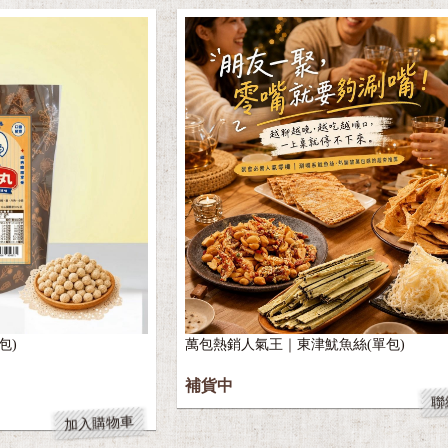
包)
萬包熱銷人氣王｜東津魷魚絲(單包)
補貨中
聯
加入購物車