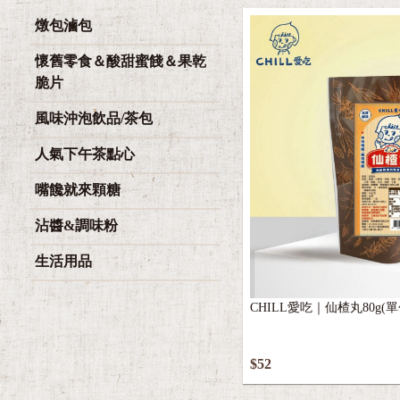
燉包滷包
懷舊零食＆酸甜蜜餞＆果乾
脆片
風味沖泡飲品/茶包
人氣下午茶點心
嘴饞就來顆糖
沾醬&調味粉
生活用品
CHILL愛吃｜仙楂丸80g(單
$52