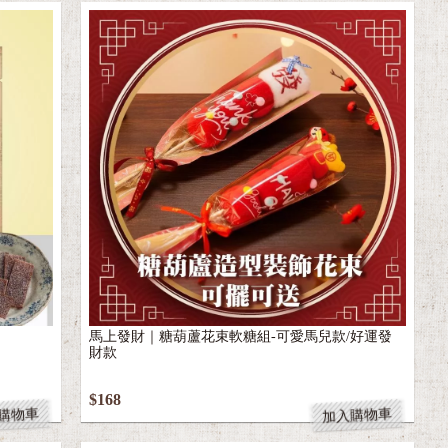
馬上發財｜糖葫蘆花束軟糖組-可愛馬兒款/好運發
財款
$168
購物車
加入購物車