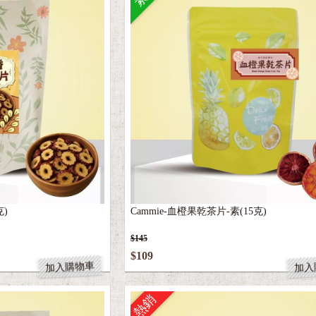
克)
Cammie-血橙果乾茶片-素(15克)
$145
$109
加入購物車
加入
熱銷