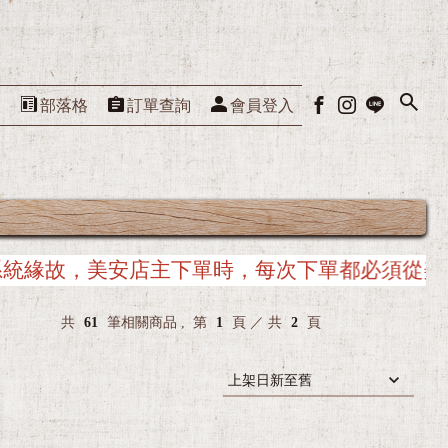
們
部落格
訂單查詢
會員登入
從美安入口網站重新連接，以確保與美安系統串接
共
61
筆相關商品 ,
第
1
頁 ／ 共
2
頁