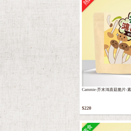
熱銷
Cammie-芥末鴻喜菇脆片-素(
$220
素食