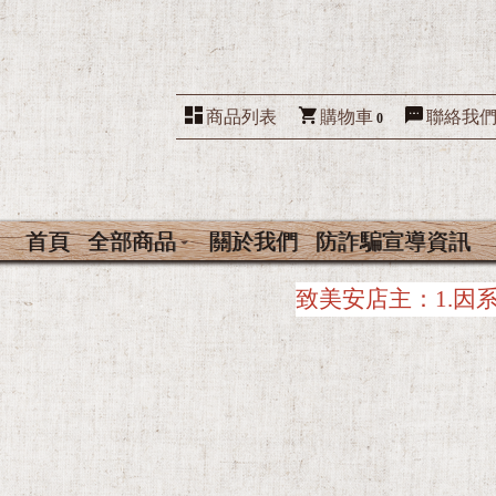
商品列表
購物車
聯絡我
0
首頁
全部商品
關於我們
防詐騙宣導資訊
因系統緣故，美安店主下單時，每次下單都必須