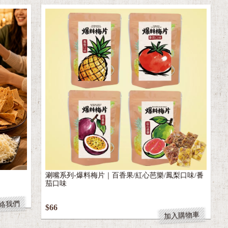
涮嘴系列-爆料梅片｜百香果/紅心芭樂/鳳梨口味/番
茄口味
絡我們
$66
加入購物車