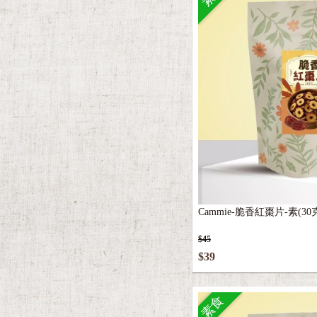
Cammie-脆香紅棗片-素(30
$45
$39
素食