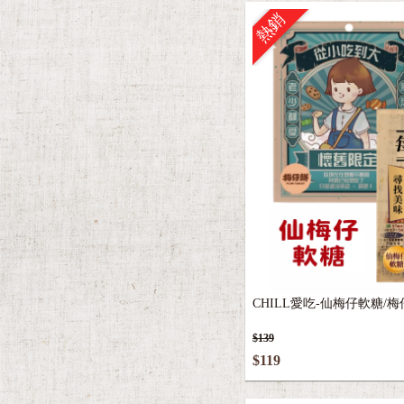
熱銷
CHILL愛吃-仙梅仔軟糖/
$139
$119