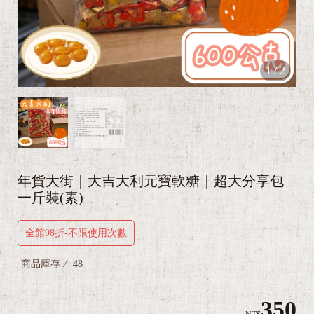
1
/
2
年貨大街｜大吉大利元寶軟糖｜超大分享包
一斤裝(素)
全館98折-不限使用次數
商品庫存
48
350