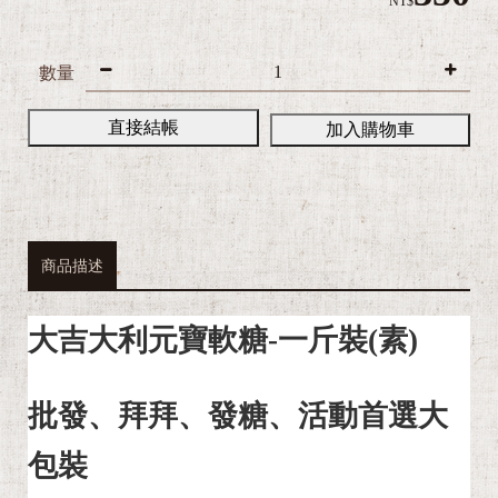
NT$
數量
直接結帳
加入購物車
商品描述
大吉大利元寶軟糖-一斤裝(素)
批發、拜拜、發糖、活動首選大
包裝