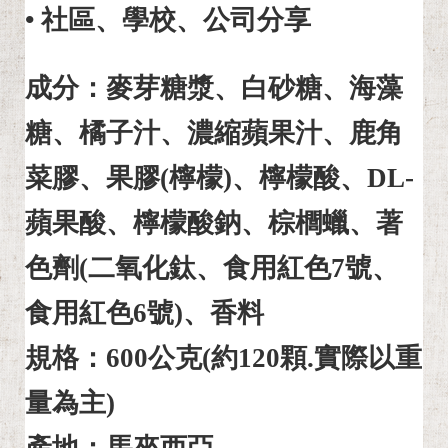
• 社區、學校、公司分享
成分：麥芽糖漿、白砂糖、海藻
糖、橘子汁、濃縮蘋果汁、鹿角
菜膠、果膠(檸檬)、檸檬酸、DL-
蘋果酸、檸檬酸鈉、棕櫚蠟、著
色劑(二氧化鈦、食用紅色7號、
食用紅色6號)、香料
規格：600公克(約120顆.實際以重
量為主)
產地：馬來西亞