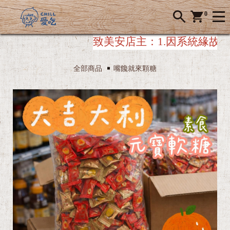
0
致美安店主：
1.因系統緣故，美
全部商品
嘴饞就來顆糖