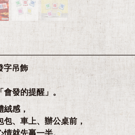
發字吊飾
「會發的提醒」。
體絨感，
包包、車上、辦公桌前，
心情就先贏一半。