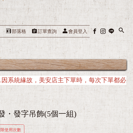
們
部落格
訂單查詢
會員登入
，每次下單都必須從美安入口網站重新連接，以
發・發字吊飾(5個一組)
不限使用次數