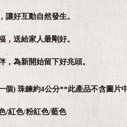
，讓好互動自然發生。
福，送給家人最剛好。
伴，為新開始留下好兆頭。
分(一個) 珠鍊約4公分**此產品不含圖片
色/紅色/粉紅色/藍色