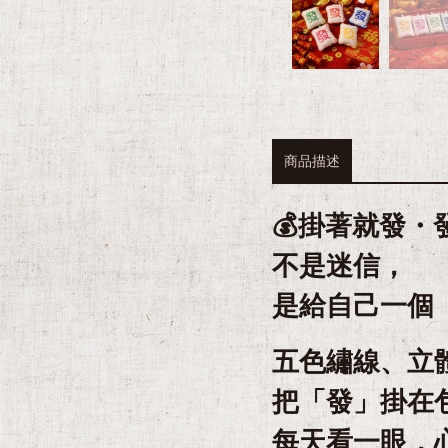
商品描述
💰掛著就發・
不是迷信，
是給自己一個
五色繡線、立
把「發」掛在
每天看一眼，