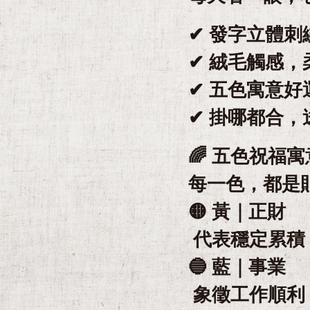
✔ 發字立體
✔ 絨毛觸感，
✔ 五色寓意好
✔ 掛哪都合，
🌈 五色祝福寓
每一色，都是
🟡 黃｜正財
代表穩定累積
🔵 藍｜事業
象徵工作順利