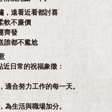
刺繡，遠看近看都討喜
柔軟不廉價
運齊發
送誰都不尷尬
意
貼近日常的祝福象徵：
，適合努力工作的每一天。
，為生活與職場加分。