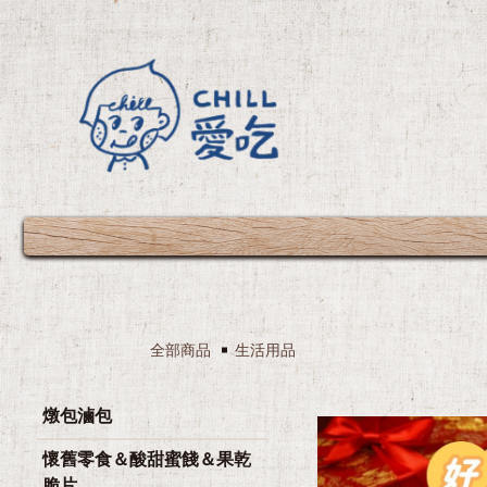
全部商品
生活用品
燉包滷包
懷舊零食＆酸甜蜜餞＆果乾
脆片