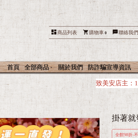
商品列表
購物車
聯絡我
0
首頁
全部商品
關於我們
防詐騙宣導資訊
致美安店主：
1.因系統緣故，美安店主下單時
掛著就
全館98折-