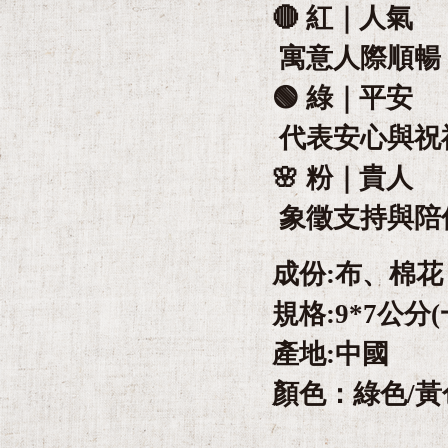
🔴 紅｜人氣
寓意人際順暢
🟢 綠｜平安
代表安心與祝
🌸 粉｜貴人
象徵支持與陪
成份:布、棉花
規格:9*7公
產地:中國
顏色：綠色/黃