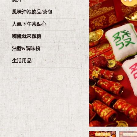
風味沖泡飲品/茶包
人氣下午茶點心
嘴饞就來顆糖
沾醬&調味粉
生活用品