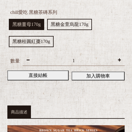
chill愛吃 黑糖茶磚系列
黑糖薑母170g
黑糖金萱烏龍170g
黑糖桂圓紅棗170g
數量
直接結帳
加入購物車
商品描述