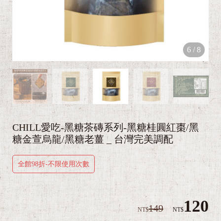
6
/
8
CHILL愛吃-黑糖茶磚系列-黑糖桂圓紅棗/黑
糖金萱烏龍/黑糖老薑 _ 台灣完美調配
全館98折-不限使用次數
120
149
NT$
NT$