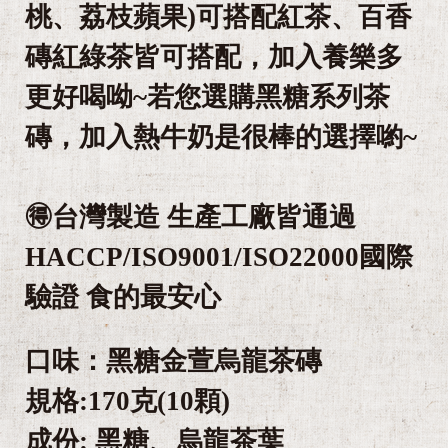
桃、荔枝蘋果)可搭配紅茶、百香
磚紅綠茶皆可搭配，加入養樂多
更好喝呦~若您選購黑糖系列茶
磚，加入熱牛奶是很棒的選擇喲~
🉐台灣製造 生產工廠皆通過
HACCP/ISO9001/ISO22000國際
驗證 食的最安心
口味：黑糖金萱烏龍茶磚
規格:170克(10顆)
成份: 黑糖、烏龍茶葉