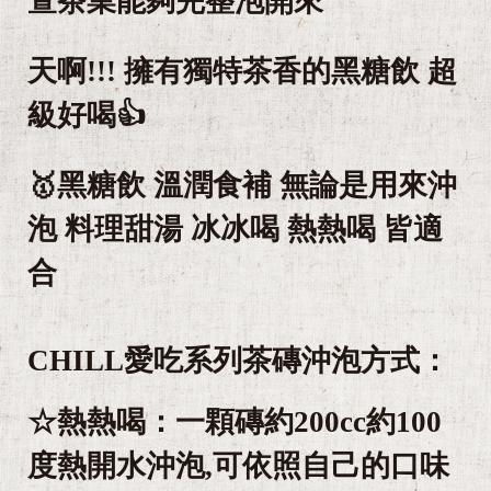
萱茶業能夠完整泡開來
天啊!!! 擁有獨特茶香的黑糖飲 超
級好喝👍
🥇黑糖飲 溫潤食補 無論是用來沖
泡 料理甜湯 冰冰喝 熱熱喝 皆適
合
CHILL愛吃系列茶磚沖泡方式：
☆熱熱喝：一顆磚約200cc約100
度熱開水沖泡,可依照自己的口味