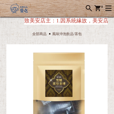
0
美安店主：
1.因系統緣故，美安店主下單時，
全部商品
風味沖泡飲品/茶包