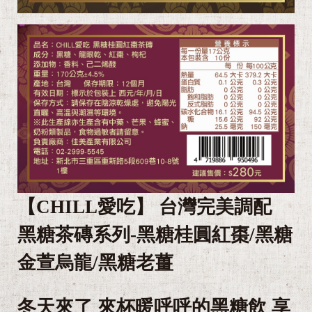
【CHILL愛吃】 台灣完美調配
黑糖茶磚系列-黑糖桂圓紅棗/黑糖
金萱烏龍/黑糖老薑
冬天來了 來杯暖呼呼的黑糖飲 享