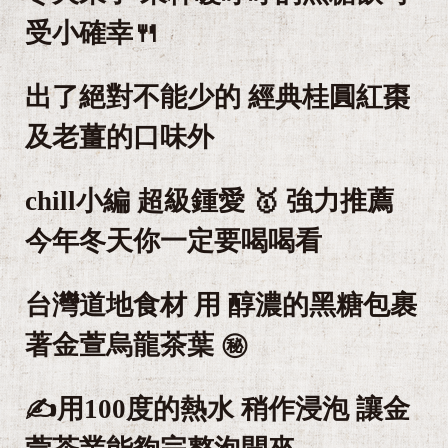
受小確幸🍴
出了絕對不能少的 經典桂圓紅棗
及老薑的口味外
chill小編 超級鍾愛 🥇 強力推薦
今年冬天你一定要喝喝看
台灣道地食材 用 醇濃的黑糖包裹
著金萱烏龍茶葉 ㊙
✍用100度的熱水 稍作浸泡 讓金