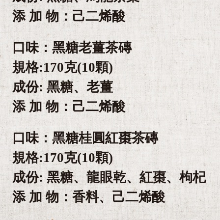
添 加 物：己二烯酸
口味：黑糖老薑茶磚
規格:170克(10顆)
成份: 黑糖、老薑
添 加 物：己二烯酸
口味：黑糖桂圓紅棗茶磚
規格:170克(10顆)
成份: 黑糖、龍眼乾、紅棗、枸杞
添 加 物：香料、己二烯酸