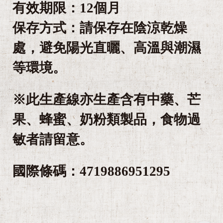
有效期限：12個月
保存方式：請保存在陰涼乾燥
處，避免陽光直曬、高溫與潮濕
等環境。
※此生產線亦生產含有中藥、芒
果、蜂蜜、奶粉類製品，食物過
敏者請留意。
國際條碼：4719886951295