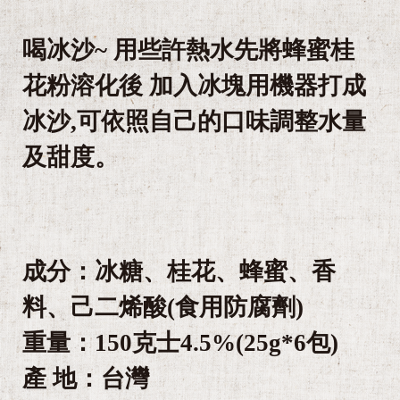
喝冰沙~ 用些許熱水先將蜂蜜桂
花粉溶化後 加入冰塊用機器打成
冰沙,可依照自己的口味調整水量
及甜度。
成分：冰糖、桂花、蜂蜜、香
料、己二烯酸(食用防腐劑)
重量：150克士4.5%(25g*6包)
產 地：台灣