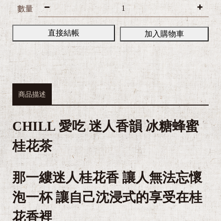
數量
直接結帳
加入購物車
商品描述
CHILL 愛吃 迷人香韻 冰糖蜂蜜
桂花茶
那一縷迷人桂花香 讓人無法忘懷
泡一杯 讓自己沈浸式的享受在桂
花香裡