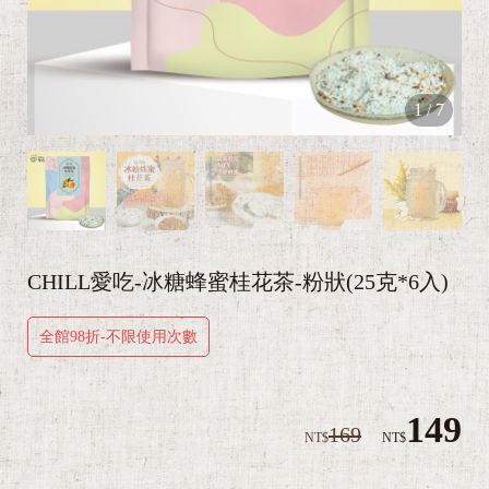
1
/
7
CHILL愛吃-冰糖蜂蜜桂花茶-粉狀(25克*6入)
全館98折-不限使用次數
149
169
NT$
NT$