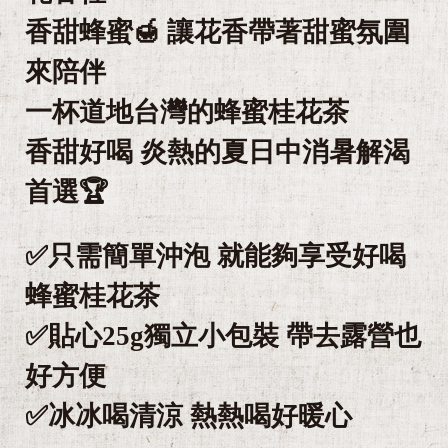
香甜蜂蜜🍯 讓花香帶著甜蜜氛圍
來陪伴
一杯道地台灣的蜂蜜桂花茶
香甜好喝 炎熱的夏日中消暑解渴
首選🏆
✅只需簡單沖泡 就能夠享受好喝
蜂蜜桂花茶
✅貼心25g獨立小包裝 帶去露營也
好方便
✅冰冰喝清涼 熱熱喝好暖心