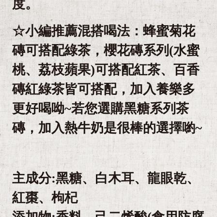
度。
☆小編推薦混搭喝法：蜂蜜菊花
磚可搭配綠茶，櫻花磚系列(水蜜
桃、荔枝蘋果)可搭配紅茶、百香
磚紅綠茶皆可搭配，加入養樂多
更好喝呦~若您選購黑糖系列茶
磚，加入熱牛奶是很棒的選擇喲~
主成分:黑糖、白木耳、龍眼乾、
紅棗、枸杞
添加物:香料、己二烯酸(食用防腐