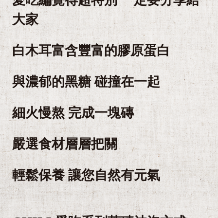
大家
白木耳富含豐富的膠原蛋白
與濃郁的黑糖 碰撞在一起
細火慢熬 完成一塊磚
嚴選食材層層把關
輕鬆保養 讓您自然有元氣