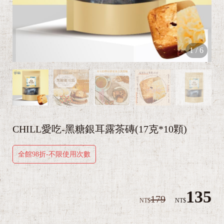
1
/
6
CHILL愛吃-黑糖銀耳露茶磚(17克*10顆)
全館98折-不限使用次數
135
179
NT$
NT$