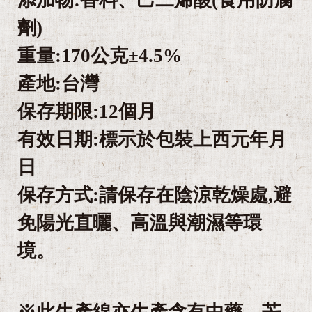
劑)
重量:170公克±4.5%
產地:台灣
保存期限:12個月
有效日期:標示於包裝上西元年月
日
保存方式:請保存在陰涼乾燥處,避
免陽光直曬、高溫與潮濕等環
境。
※此生產線亦生產含有中藥、芒