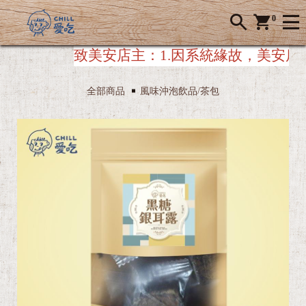
0
致美安店主：
1.因系統緣故，美安店主下
全部商品
風味沖泡飲品/茶包