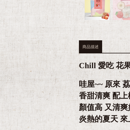
商品描述
Chill 愛吃
哇屋~~ 原來 
香甜清爽 配上
顏值高 又清爽
炎熱的夏天 來