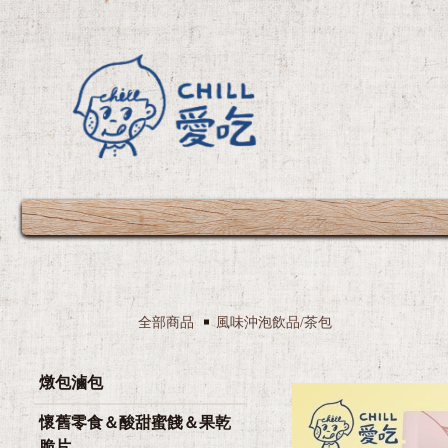
致美
全部商品
風味沖泡飲品/茶包
燉包滷包
懷舊零食＆酸甜蜜餞＆果乾
脆片