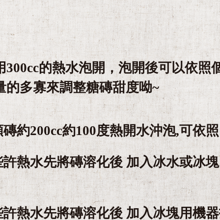
用300cc的熱水泡開，泡開後可以依
量的多寡來調整糖磚甜度呦~
顆磚約200cc約100度熱開水沖泡,
些許熱水先將磚溶化後 加入冰水或冰塊
用些許熱水先將磚溶化後 加入冰塊用機