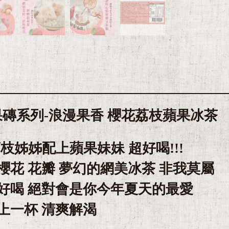
 花果磚系列-浪漫果香 櫻花荔枝蘋果冰茶
荔枝姊姊配上蘋果妹妹 超好喝!!!
櫻花 花瓣 夢幻的網美冰茶 非我莫屬
好喝 絕對會是你今年夏天的最愛
上一杯 清爽解渴