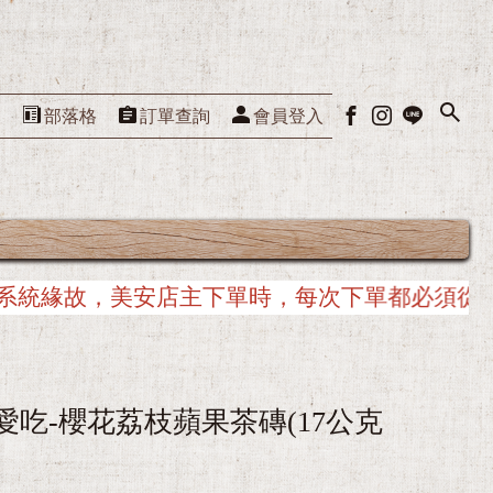
們
部落格
訂單查詢
會員登入
下單都必須從美安入口網站重新連接，以確保與
L愛吃-櫻花荔枝蘋果茶磚(17公克