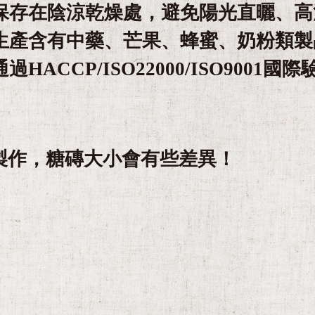
保存在陰涼乾燥處，避免陽光直曬、高
生產含有中藥、芒果、蜂蜜、奶粉類製
ACCP/ISO22000/ISO9001國際
工製作，糖磚大小會有些差異！