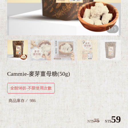
1
/
5
Cammie-麥芽薑母糖(50g)
全館98折-不限使用次數
商品庫存
986
59
75
NT$
NT$