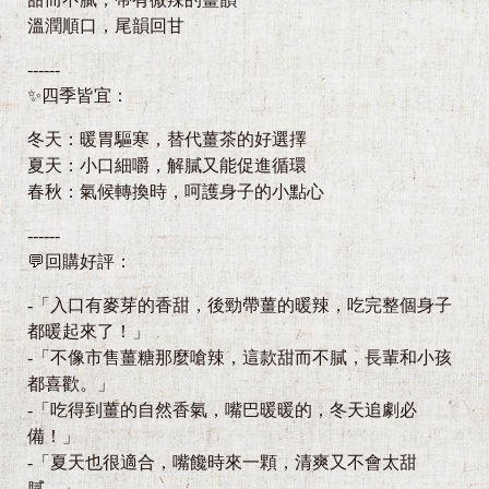
溫潤順口，尾韻回甘
------
✨四季皆宜：
冬天：暖胃驅寒，替代薑茶的好選擇
夏天：小口細嚼，解膩又能促進循環
春秋：氣候轉換時，呵護身子的小點心
------
💬回購好評：
-「入口有麥芽的香甜，後勁帶薑的暖辣，吃完整個身子
都暖起來了！」
-「不像市售薑糖那麼嗆辣，這款甜而不膩，長輩和小孩
都喜歡。」
-「吃得到薑的自然香氣，嘴巴暖暖的，冬天追劇必
備！」
-「夏天也很適合，嘴饞時來一顆，清爽又不會太甜
膩。」