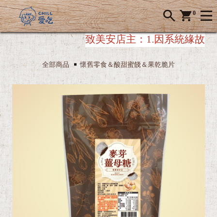
0
致美安店主：
1.因系統緣故，美
全部商品
懷舊零食＆酸甜蜜餞＆果乾脆片