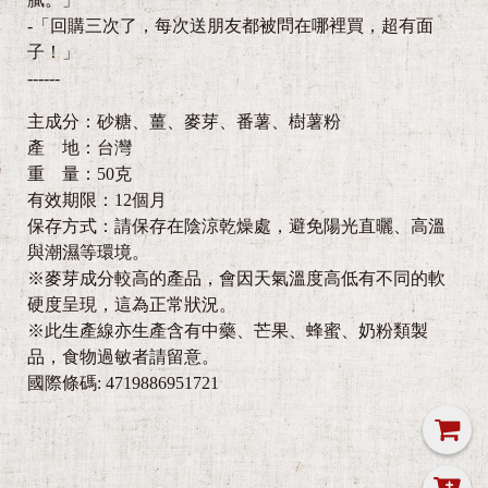
-「回購三次了，每次送朋友都被問在哪裡買，超有面
子！」
------
主成分：砂糖、薑、麥芽、番薯、樹薯粉
產 地：台灣
重 量：50克
有效期限：12個月
保存方式：請保存在陰涼乾燥處，避免陽光直曬、高溫
與潮濕等環境。
※麥芽成分較高的產品，會因天氣溫度高低有不同的軟
硬度呈現，這為正常狀況。
※此生產線亦生產含有中藥、芒果、蜂蜜、奶粉類製
品，食物過敏者請留意。
國際條碼: 4719886951721