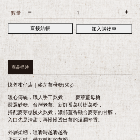
數量
直接結帳
加入購物車
商品描述
懷舊柑仔店｜麥芽薑母糖(50g)
暖心傳統，職人手工熬煮 —— 麥芽薑母糖
嚴選砂糖、台灣老薑、新鮮番薯與樹薯粉，
搭配麥芽糖慢火熬煮，濃郁薑香融合麥芽的甘醇，
入口先是清甜，再慢慢透出薑的溫潤辛香。
外層柔韌，咀嚼時越嚼越香
甜而不膩，帶有微辣的薑韻