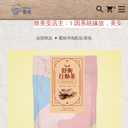
0
致美安店主：
1.因系統緣故，美安店主下
全部商品
風味沖泡飲品/茶包