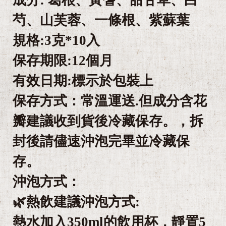
芍、山芙蓉、一條根、紫蘇葉
規格:3克*10入
保存期限:12個月
有效日期:標示於包裝上
保存方式：常溫運送.但成分含花
瓣建議收到貨後冷藏保存。，拆
封後請儘速沖泡完畢並冷藏保
存。
沖泡方式：
🌿熱飲建議沖泡方式:
熱水加入350ml的飲用杯，靜置5