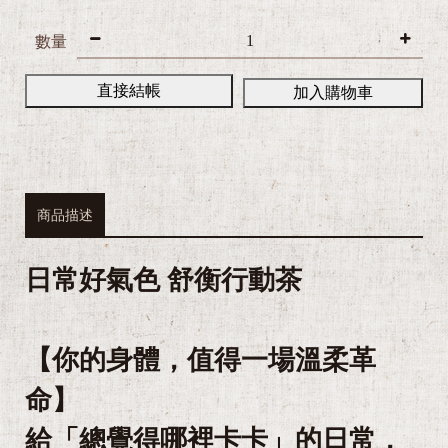
數量
直接結帳
加入購物車
商品描述
日常好氣色 舒衡行動茶
【你的身體，值得一場溫柔革
命】
給「總覺得哪裡卡卡」的日常，