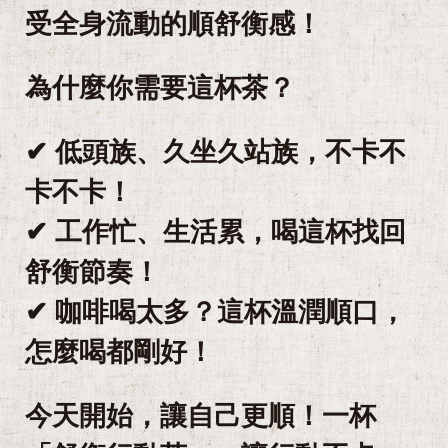
受全身流動的順舒衡感！
為什麼你需要這杯茶？
✔ 低頭族、久坐久站族，不卡不
卡不卡！
✔ 工作忙、生活累，喝這杯找回
舒衡節奏！
✔ 咖啡喝太多？這杯溫潤順口，
怎麼喝都剛好！
今天開始，讓自己更順！一杯