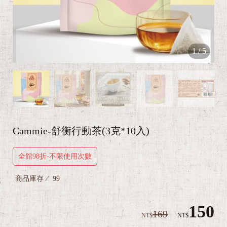
1
/
5
Cammie-舒衡行動茶(3克*10入)
全館98折-不限使用次數
商品庫存
99
150
169
NT$
NT$