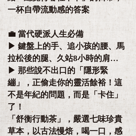
一杯自帶流動感的答案
💼 當代硬派人生必備
▶ 鍵盤上的手、追小孩的腰、馬
拉松後的腿、久站8小時的肩…
▶ 那些說不出口的「隱形緊
繃」，正偷走你的靈活餘裕！這
不是年紀的問題，而是「卡住」
了！
「舒衡行動茶」，嚴選七味珍貴
草本，以古法慢焙，喝一口，感