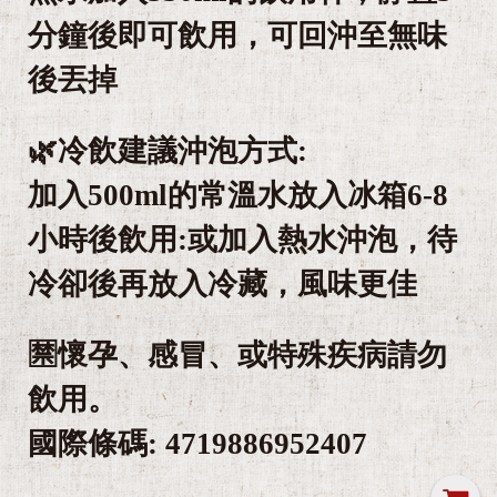
分鐘後即可飲用，可回沖至無味
後丟掉
🌿冷飲建議沖泡方式:
加入500ml的常溫水放入冰箱6-8
小時後飲用:或加入熱水沖泡，待
冷卻後再放入冷藏，風味更佳
🈲️懷孕、感冒、或特殊疾病請勿
飲用。
國際條碼: 4719886952407