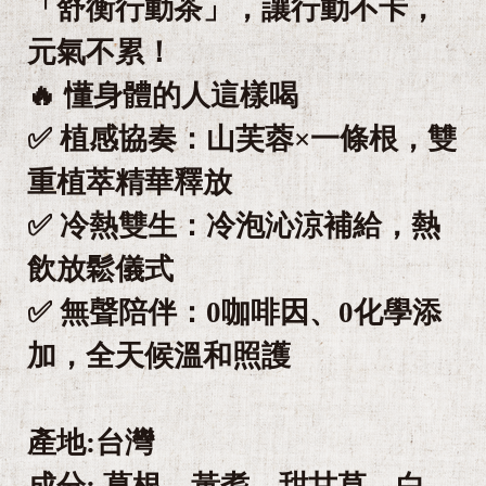
「舒衡行動茶」，讓行動不卡，
元氣不累！
🔥 懂身體的人這樣喝
✅ 植感協奏：山芙蓉×一條根，雙
重植萃精華釋放
✅ 冷熱雙生：冷泡沁涼補給，熱
飲放鬆儀式
✅ 無聲陪伴：0咖啡因、0化學添
加，全天候溫和照護
產地:台灣
成分: 葛根、黃耆、甜甘草、白