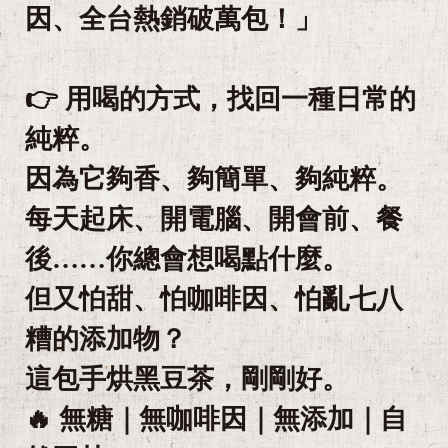
因、全台熱銷破萬包！」
👉 用喝的方式，找回一種日常的
純粹。
因為它夠香、夠簡單、夠純粹。
每天起床、開電腦、開會前、餐
後……你總會想喝點什麼。
但又怕甜、怕咖啡因、怕亂七八
糟的添加物？
這包手烘黑豆茶，剛剛好。
🔥 無糖｜無咖啡因｜無添加｜自