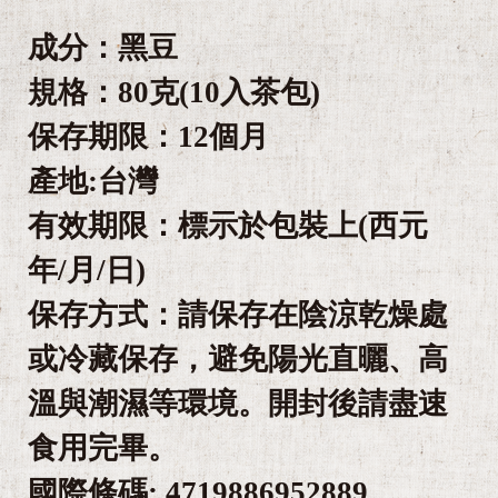
成分：黑豆
規格：80克(10入茶包)
保存期限：12個月
產地:台灣
有效期限：標示於包裝上(西元
年/月/日)
保存方式：請保存在陰涼乾燥處
或冷藏保存，避免陽光直曬、高
溫與潮濕等環境。開封後請盡速
食用完畢。
國際條碼: 4719886952889