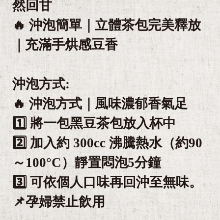
然回甘
🔥 沖泡簡單｜立體茶包完美釋放
｜充滿手烘感豆香
沖泡方式:
🔥 沖泡方式｜風味濃郁香氣足
1️⃣ 將一包黑豆茶包放入杯中
2️⃣ 加入約 300cc 沸騰熱水（約90
～100°C）靜置悶泡5分鐘
3️⃣ 可依個人口味再回沖至無味。
📌孕婦禁止飲用