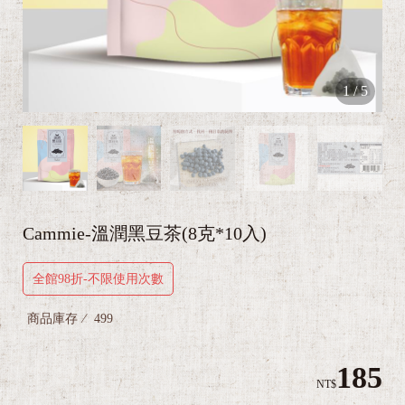
1
/
5
Cammie-溫潤黑豆茶(8克*10入)
全館98折-不限使用次數
商品庫存
499
185
NT$