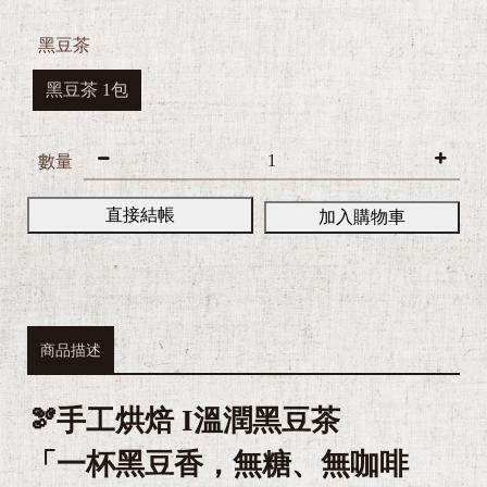
黑豆茶
黑豆茶 1包
數量
直接結帳
加入購物車
商品描述
🫘手工烘焙 I溫潤黑豆茶
「一杯黑豆香，無糖、無咖啡